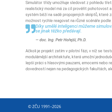
Simulátor třídy umožňuje sledovat z pohledu třet
realistický model má za cíl prověřit pohotovost a
systém běží na sadě propojených skriptů, které zajiš
možnost rychle reagovat na různé scénáře podle t
Díky umělé inteligenci můžeme simulovat
se jinak těžko předávají.
— doc. Ing. Petr Hořejší, Ph.D.
Ačkoli je projekt zatím v pilotní fázi, v níž se t
modulárnější architektuře, která umožní jednoduše
lepší práci s hlasovými pauzami, emocemi nebo rea
dovedností nejen na pedagogických fakultách, ale 
© ZČU 1991–2026