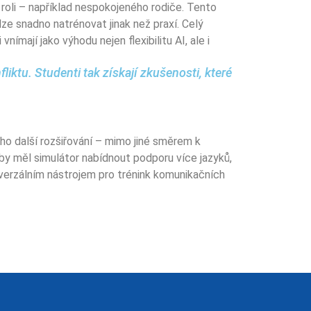
 roli – například nespokojeného rodiče. Tento
ze snadno natrénovat jinak než praxí. Celý
nímají jako výhodu nejen flexibilitu AI, ale i
iktu. Studenti tak získají zkušenosti, které
jeho další rozšiřování – mimo jiné směrem k
 by měl simulátor nabídnout podporu více jazyků,
niverzálním nástrojem pro trénink komunikačních