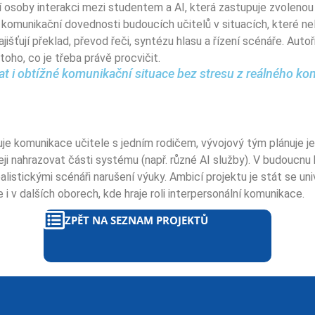
í osoby interakci mezi studentem a AI, která zastupuje zvolenou
 komunikační dovednosti budoucích učitelů v situacích, které nel
ťují překlad, převod řeči, syntézu hlasu a řízení scénáře. Autoři v
oho, co je třeba právě procvičit.
 i obtížné komunikační situace bez stresu z reálného konfl
estuje komunikace učitele s jedním rodičem, vývojový tým plánuje 
ji nahrazovat části systému (např. různé AI služby). V budoucnu
listickými scénáři narušení výuky. Ambicí projektu je stát se u
i v dalších oborech, kde hraje roli interpersonální komunikace.
ZPĚT NA SEZNAM PROJEKTŮ