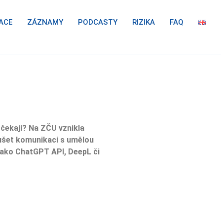
ACE
ZÁZNAMY
PODCASTY
RIZIKA
FAQ
 čekají? Na ZČU vznikla
koušet komunikaci s umělou
e jako ChatGPT API, DeepL či