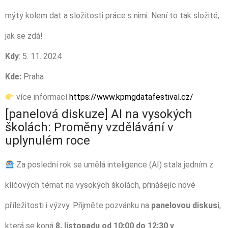
mýty kolem dat a složitosti práce s nimi. Není to tak složité,
jak se zdá!
Kdy
: 5. 11. 2024
Kde:
Praha
více informací
https://www.kpmgdatafestival.cz/
[panelová diskuze] AI na vysokých
školách: Proměny vzdělávání v
uplynulém roce
Za poslední rok se umělá inteligence (AI) stala jedním z
klíčových témat na vysokých školách, přinášejíc nové
příležitosti i výzvy. Přijměte pozvánku na
panelovou diskusi
,
která se koná
8. listopadu od 10:00 do 12:30 v