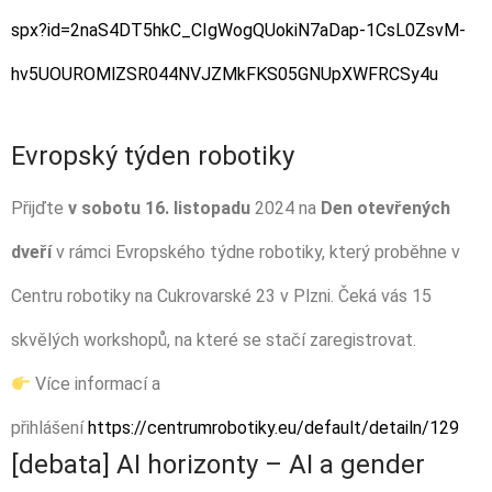
spx?id=2naS4DT5hkC_CIgWogQUokiN7aDap-1CsL0ZsvM-
hv5UOUROMlZSR044NVJZMkFKS05GNUpXWFRCSy4u
Evropský týden robotiky
Přijďte
v sobotu 16. listopadu
2024 na
Den otevřených
dveří
v rámci Evropského týdne robotiky, který proběhne v
Centru robotiky na Cukrovarské 23 v Plzni. Čeká vás 15
skvělých workshopů, na které se stačí zaregistrovat.
Více informací a
přihlášení
https://centrumrobotiky.eu/default/detailn/129
[debata] AI horizonty –⁠⁠⁠⁠⁠⁠ AI a gender