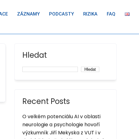
ACE
ZÁZNAMY
PODCASTY
RIZIKA
FAQ
Hledat
Hledat
Recent Posts
O velkém potenciálu AI v oblasti
neurologie a psychologie hovoří
výzkumník Jiří Mekyska z VUT i v