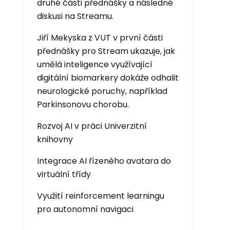
druhé části přednášky a následné
diskusi na Streamu.
Jiří Mekyska z VUT v první části
přednášky pro Stream ukazuje, jak
umělá inteligence využívající
digitální biomarkery dokáže odhalit
neurologické poruchy, například
Parkinsonovu chorobu.
Rozvoj AI v práci Univerzitní
knihovny
Integrace AI řízeného avatara do
virtuální třídy
Využití reinforcement learningu
pro autonomní navigaci