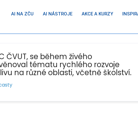
AI NA ZČU
AI NÁSTROJE
AKCE A KURZY
INSPIR
IC ČVUT, se během živého
ěnoval tématu rychlého rozvoje
ivu na různé oblasti, včetně školství.
casty