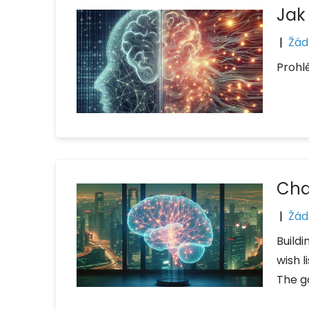
Jak
|
Žád
Prohlé
Cha
|
Žád
Build
wish l
The g