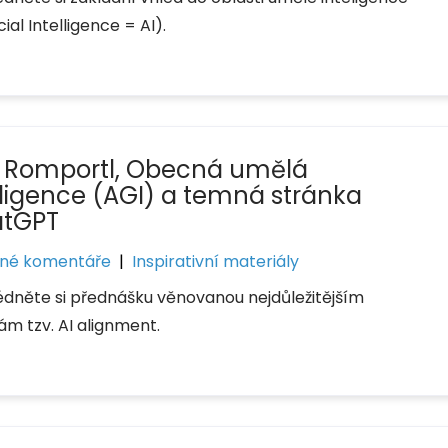
icial Intelligence = AI).
 Romportl, Obecná umělá
eligence (AGI) a temná stránka
tGPT
né komentáře
|
Inspirativní materiály
édněte si přednášku věnovanou nejdůležitějším
ám tzv. AI alignment.