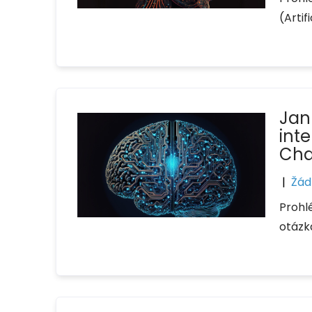
(Artif
Jan
int
Cha
|
Žád
Prohl
otázk