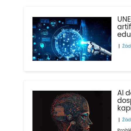
UNE
arti
edu
|
Žád
AI 
dos
kap
|
Žád
Prohl