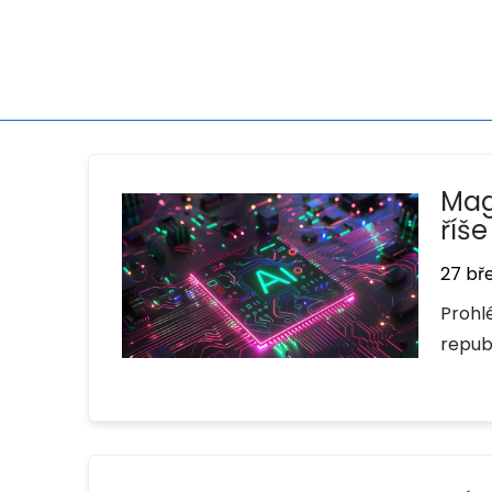
Mag
říš
27 bř
Prohl
repub