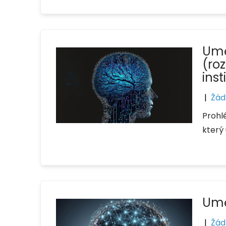
Uměl
(ro
inst
|
Žád
Prohl
který
Umě
|
Žád