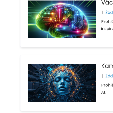
Vác
|
Žád
Prohlé
inspir
Kam
|
Žád
Prohl
AI.