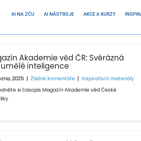
AI NA ZČU
AI NÁSTROJE
AKCE A KURZY
INSPIR
azín Akademie věd ČR: Svérázná
e umělé inteligence
ezna, 2025
|
Žádné komentáře
|
Inspirativní materiály
édněte si časopis Magazín Akademie věd České
liky