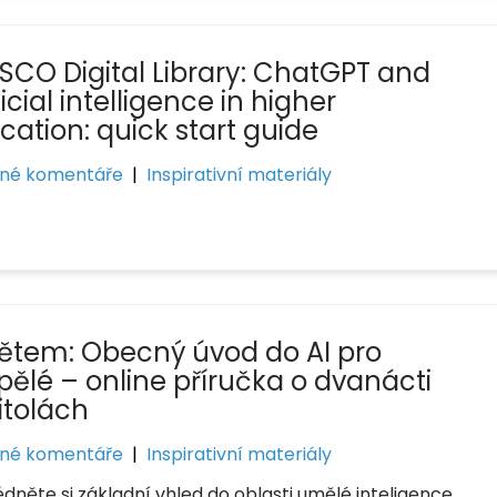
SCO Digital Library: ChatGPT and
ficial intelligence in higher
cation: quick start guide
né komentáře
|
Inspirativní materiály
dětem: Obecný úvod do AI pro
pělé – online příručka o dvanácti
itolách
né komentáře
|
Inspirativní materiály
édněte si základní vhled do oblasti umělé inteligence