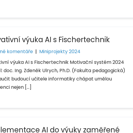
ativní výuka AI s Fischertechnik
né komentáře
|
Miniprojekty 2024
tivní výuka AI s Fischertechnik Motivační systém 2024
l: doc. Ing. Zdeněk Ulrych, Ph.D. (Fakulta pedagogická)
aučit budoucí učitele informatiky chápat umělou
genci nejen […]
lementace AI do výuky zaměřené