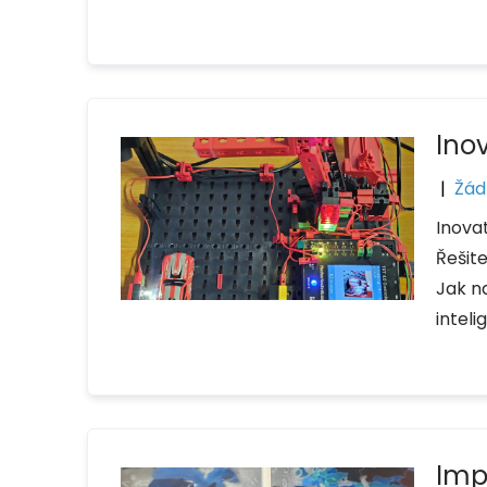
Inov
|
Žád
Inova
Řešite
Jak n
inteli
Imp