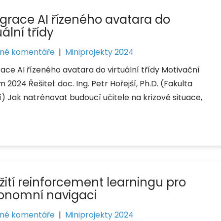
egrace AI řízeného avatara do
uální třídy
né komentáře
|
Miniprojekty 2024
ace AI řízeného avatara do virtuální třídy Motivační
 2024 Řešitel: doc. Ing. Petr Hořejší, Ph.D. (Fakulta
í) Jak natrénovat budoucí učitele na krizové situace,
žití reinforcement learningu pro
onomní navigaci
né komentáře
|
Miniprojekty 2024