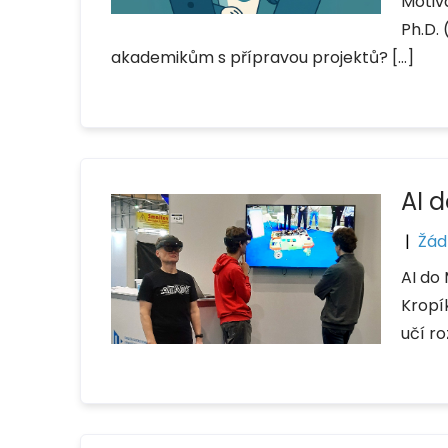
Motiv
Ph.D.
akademikům s přípravou projektů? […]
AI 
|
Žád
AI do 
Kropík
učí r