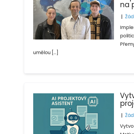
na p
|
Žád
Imple
polit
Přemys
umělou […]
Vyt
pro
|
Žád
Vytvo