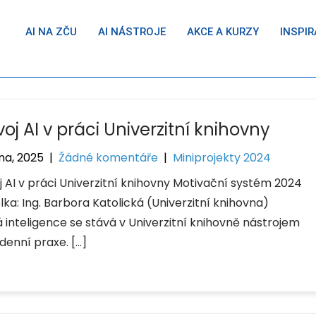
AI NA ZČU
AI NÁSTROJE
AKCE A KURZY
INSPIR
oj AI v práci Univerzitní knihovny
na, 2025
|
Žádné komentáře
|
Miniprojekty 2024
j AI v práci Univerzitní knihovny Motivační systém 2024
lka: Ing. Barbora Katolická (Univerzitní knihovna)
 inteligence se stává v Univerzitní knihovně nástrojem
denní praxe. […]