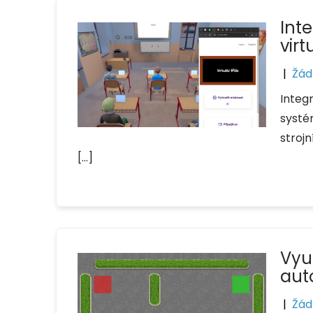
Int
virt
|
Žád
Integr
systém
strojn
[…]
Vyu
aut
|
Žád