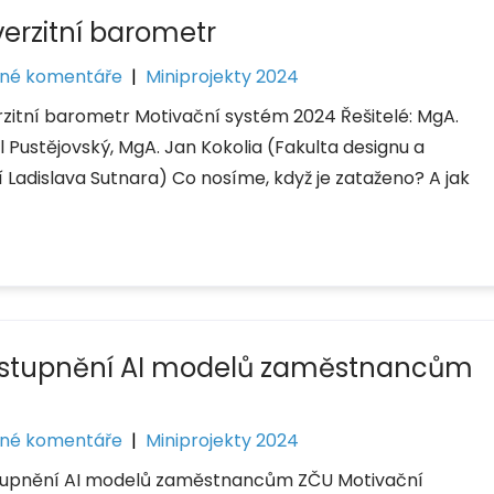
verzitní barometr
né komentáře
|
Miniprojekty 2024
rzitní barometr Motivační systém 2024 Řešitelé: MgA.
l Pustějovský, MgA. Jan Kokolia (Fakulta designu a
 Ladislava Sutnara) Co nosíme, když je zataženo? A jak
ístupnění AI modelů zaměstnancům
U
né komentáře
|
Miniprojekty 2024
tupnění AI modelů zaměstnancům ZČU Motivační