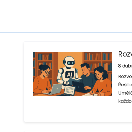
Rozv
8 dub
Rozvo
Řešite
Umělá
každo