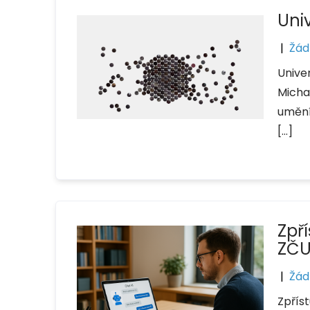
Uni
|
Žád
Unive
Micha
umění
[…]
Zpř
ZČ
|
Žád
Zpřís