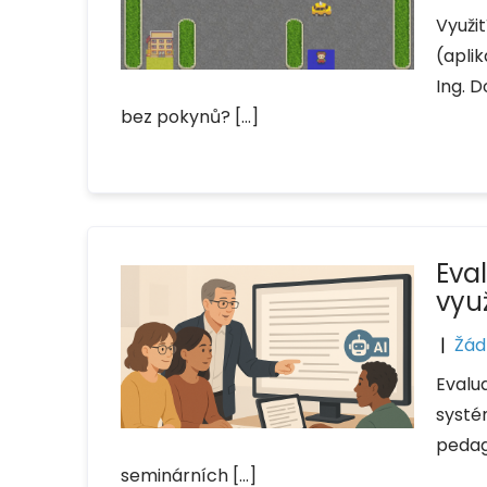
Využi
(apli
Ing. D
bez pokynů? […]
Eva
využ
|
Žád
Evalu
systém
pedag
seminárních […]