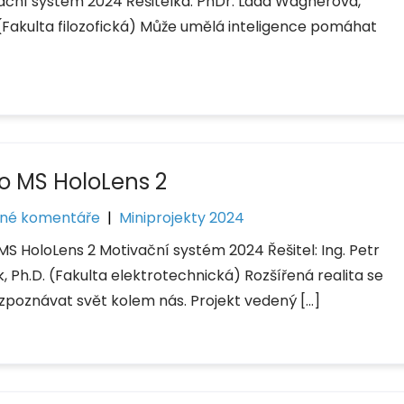
ační systém 2024 Řešitelka: PhDr. Lada Wagnerová,
 (Fakulta filozofická) Může umělá inteligence pomáhat
do MS HoloLens 2
né komentáře
|
Miniprojekty 2024
MS HoloLens 2 Motivační systém 2024 Řešitel: Ing. Petr
, Ph.D. (Fakulta elektrotechnická) Rozšířená realita se
ozpoznávat svět kolem nás. Projekt vedený […]